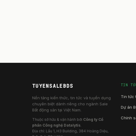
TIN TỨ
TUYENSALEBDS
Tin tức 
Nền tảng kiến thức, tin tức và tuyển dụng
chuyên biệt dành riêng cho ngành Sale
Dự án 
Bất động sản tại Việt Nam.
Chính s
Thuộc sở hữu & vận hành bởi
Công ty Cổ
phần Công nghệ Datalytis
.
Địa chỉ: Lầu 1, H3 Building, 384 Hoàng Diệu,