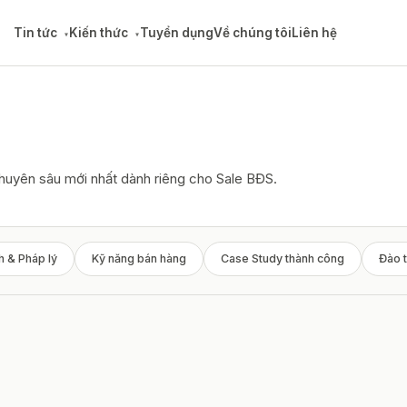
Tin tức
Kiến thức
Tuyển dụng
Về chúng tôi
Liên hệ
▾
▾
chuyên sâu mới nhất dành riêng cho Sale BĐS.
h & Pháp lý
Kỹ năng bán hàng
Case Study thành công
Đào t