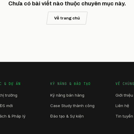
Chưa có bài viết nào thuộc chuyên mục này.
Về trang chủ
C & DỰ ÁN
KỸ NĂNG & ĐÀO TẠO
VỀ CHÚN
thị trường
Kỹ năng bán hàng
Giới thiệu
BĐS mới
Case Study thành công
Liên hệ
ách & Pháp lý
Đào tạo & Sự kiện
Tin tuyể